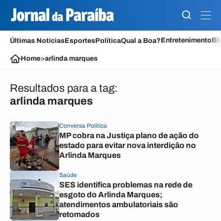
Entretenimento
Bl
Últimas Notícias
Esportes
Política
Qual a Boa?
Home
>
arlinda marques
Resultados para a tag:
arlinda marques
Conversa Política
MP cobra na Justiça plano de ação do
estado para evitar nova interdição no
Arlinda Marques
Saúde
SES identifica problemas na rede de
esgoto do Arlinda Marques;
atendimentos ambulatoriais são
retomados