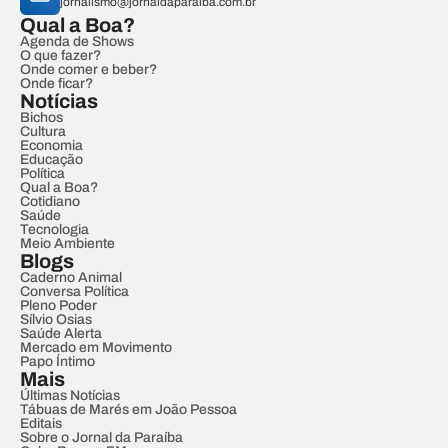
jornalismo@jornaldaparaiba.com.br
Qual a Boa?
Agenda de Shows
O que fazer?
Onde comer e beber?
Onde ficar?
Notícias
Bichos
Cultura
Economia
Educação
Política
Qual a Boa?
Cotidiano
Saúde
Tecnologia
Meio Ambiente
Blogs
Caderno Animal
Conversa Política
Pleno Poder
Sílvio Osias
Saúde Alerta
Mercado em Movimento
Papo Íntimo
Mais
Últimas Notícias
Tábuas de Marés em João Pessoa
Editais
Sobre o Jornal da Paraíba