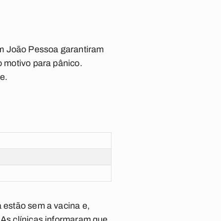
em João Pessoa garantiram
o motivo para pânico.
e.
á estão sem a vacina e,
 As clínicas informaram que