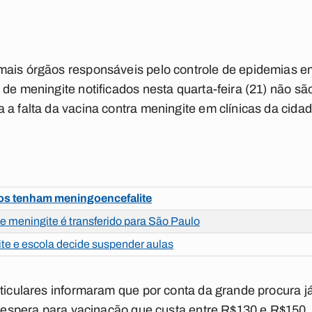
mais órgãos responsáveis pelo controle de epidemias 
 de meningite notificados nesta quarta-feira (21) não sã
 a falta da vacina contra meningite em clínicas da cidad
otos tenham meningoencefalite
 meningite é transferido para São Paulo
te e escola decide suspender aulas
rticulares informaram que por conta da grande procura j
de espera para vacinação que custa entre R$130 e R$150.