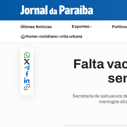
Esportes
Últimas Notícias
Política
Home
>
cotidiano
>
vida urbana
Falta va
se
Secretaria de sa&uacute;de
meningite s&a