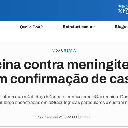
Siga 
Siga 
Entretenimento
Blogs
Qual a Boa?
VIDA URBANA
cina contra meningi
m confirmação de ca
 alerta que n&atilde;o h&aacute; motivo para p&acirc;nico. Do
tilde;o encontradas em cl&iacute;nicas particulares e custam 
Publicado em 21/05/2009 às 20:00