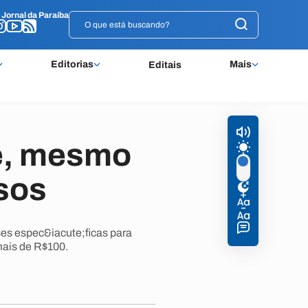
o
o
Jornal da Paraíba
Jornal da Paraíba
Editorias
Mais
Editais
te, mesmo
sos
ses espec&iacute;ficas para
mais de R$100.