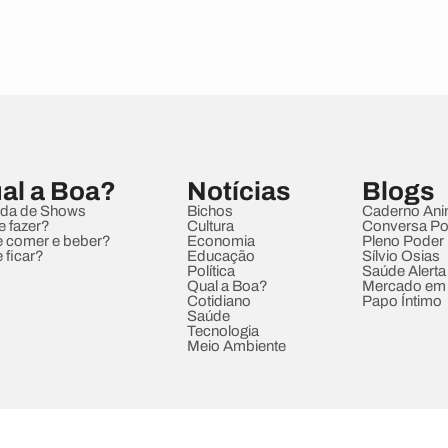
al a Boa?
Notícias
Blogs
da de Shows
Bichos
Caderno Ani
e fazer?
Cultura
Conversa Pol
 comer e beber?
Economia
Pleno Poder
 ficar?
Educação
Sílvio Osias
Política
Saúde Alerta
Qual a Boa?
Mercado em
Cotidiano
Papo Íntimo
Saúde
Tecnologia
Meio Ambiente