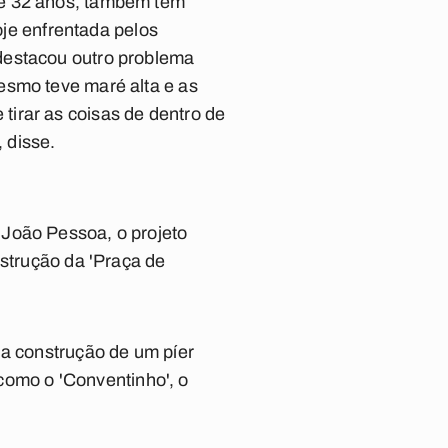
de 32 anos, também tem
oje enfrentada pelos
destacou outro problema
esmo teve maré alta e as
irar as coisas de dentro de
, disse.
 João Pessoa, o projeto
nstrução da 'Praça de
 a construção de um píer
 como o 'Conventinho', o