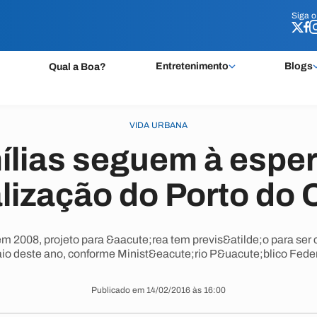
Siga 
Siga 
Entretenimento
Blogs
Qual a Boa?
VIDA URBANA
ílias seguem à esper
alização do Porto do
em 2008, projeto para &aacute;rea tem previs&atilde;o para se
io deste ano, conforme Minist&eacute;rio P&uacute;blico Feder
Publicado em 14/02/2016 às 16:00