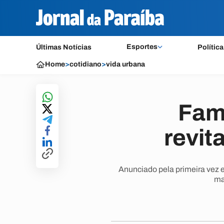
Esportes
Últimas Notícias
Política
Home
>
cotidiano
>
vida urbana
Fam
revit
Anunciado pela primeira vez 
ma