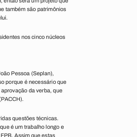
, então será um projeto que
que também são patrimônios
lui.
esidentes nos cinco núcleos
 João Pessoa (Seplan),
sso porque é necessário que
a aprovação da verba, que
 (PACCH).
idas questões técnicas.
que é um trabalho longo e
 UFPB. Assim que estas