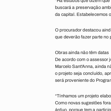
"Há estudos que dizem que 
buscará a preservação ambi
da capital. Estabelecemos o
O procurador destacou ainda
que deverão fazer parte no p
Obras ainda não têm datas
De acordo com o assessor ju
Marcelo Sant'Anna, ainda nã
o projeto seja concluído, a
será proveniente do Progra
“Tínhamos um projeto elabo
Como novas sugestões foram
árduo, porque tem a partic