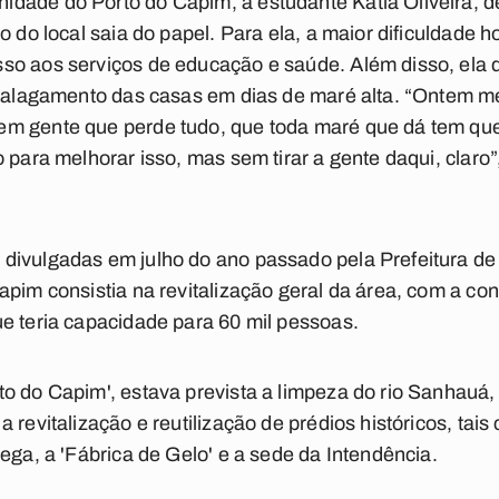
dade do Porto do Capim, a estudante Kátia Oliveira, 
o do local saia do papel. Para ela, a maior dificuldade h
so aos serviços de educação e saúde. Além disso, ela 
 o alagamento das casas em dias de maré alta. “Ontem m
m gente que perde tudo, que toda maré que dá tem que t
 para melhorar isso, mas sem tirar a gente daqui, claro”
divulgadas em julho do ano passado pela Prefeitura de
apim consistia na revitalização geral da área, com a co
e teria capacidade para 60 mil pessoas.
o do Capim', estava prevista a limpeza do rio Sanhauá,
 revitalização e reutilização de prédios históricos, tais
ega, a 'Fábrica de Gelo' e a sede da Intendência.