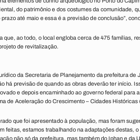
há elementos de cunho arqueológico no Porto do Capim
ental, do patrimônio e dos costumes da comunidade, 
 prazo até maio e essa é a previsão de conclusão”, conc
 que, ao todo, o local engloba cerca de 475 famílias, r
rojeto de revitalização.
rídico da Secretaria de Planejamento da prefeitura de
o há previsão de quando as obras deverão ter início. I
provado e depois encaminhado ao governo federal para 
ma de Aceleração do Crescimento – Cidades Históricas
rado que foi apresentado à população, mas foram suger
 feitas, estamos trabalhando na adaptações destas, o 
ipação não só da prefeitura, mas também do Iphan e da