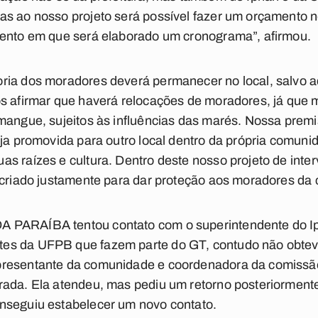
s ao nosso projeto será possível fazer um orçamento no
mento em que será elaborado um cronograma”, afirmou.
ria dos moradores deverá permanecer no local, salvo 
os afirmar que haverá relocações de moradores, já que 
mangue, sujeitos às influências das marés. Nossa premi
eja promovida para outro local dentro da própria comuni
as raízes e cultura. Dentro deste nosso projeto de int
l criado justamente para dar proteção aos moradores da
 PARAÍBA tentou contato com o superintendente do Ip
es da UFPB que fazem parte do GT, contudo não obteve
presentante da comunidade e coordenadora da comissã
rada. Ela atendeu, mas pediu um retorno posteriorment
nseguiu estabelecer um novo contato.