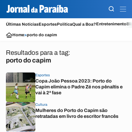
Entretenimento
Bl
Últimas Notícias
Esportes
Política
Qual a Boa?
Home
>
porto do capim
Resultados para a tag:
porto do capim
Esportes
Copa João Pessoa 2023: Porto do
Capim elimina o Padre Zé nos pênaltis e
vai à 2ª fase
Cultura
Mulheres do Porto do Capim são
retratadas em livro de escritor francês