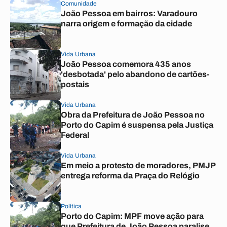
Comunidade
João Pessoa em bairros: Varadouro
narra origem e formação da cidade
Vida Urbana
João Pessoa comemora 435 anos
'desbotada' pelo abandono de cartões-
postais
Vida Urbana
Obra da Prefeitura de João Pessoa no
Porto do Capim é suspensa pela Justiça
Federal
Vida Urbana
Em meio a protesto de moradores, PMJP
entrega reforma da Praça do Relógio
Política
Porto do Capim: MPF move ação para
que Prefeitura de João Pessoa paralise