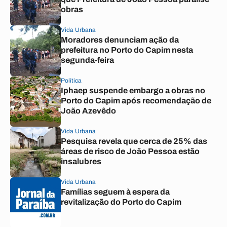
obras
Vida Urbana
Moradores denunciam ação da
prefeitura no Porto do Capim nesta
segunda-feira
Política
Iphaep suspende embargo a obras no
Porto do Capim após recomendação de
João Azevêdo
Vida Urbana
Pesquisa revela que cerca de 25% das
áreas de risco de João Pessoa estão
insalubres
Vida Urbana
Famílias seguem à espera da
revitalização do Porto do Capim