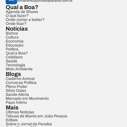
jornalismo@jornaldaparaiba.com.br
Qual a Boa?
Agenda de Shows
O que fazer?
Onde comer e beber?
Onde ficar?
Notícias
Bichos
Cultura
Economia
Educação
Política
Qual a Boa?
Cotidiano
Saúde
Tecnologia
Meio Ambiente
Blogs
Caderno Animal
Conversa Política
Pleno Poder
Sílvio Osias
Saúde Alerta
Mercado em Movimento
Papo Íntimo
Mais
Últimas Notícias
Tábuas de Marés em João Pessoa
Editais
Sobre o Jornal da Paraíba