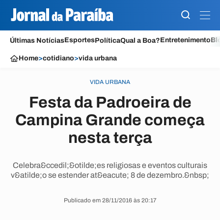
Esportes
Entretenimento
Bl
Últimas Notícias
Política
Qual a Boa?
Home
>
cotidiano
>
vida urbana
VIDA URBANA
Festa da Padroeira de
Campina Grande começa
nesta terça
Celebra&ccedil;&otilde;es religiosas e eventos culturais
v&atilde;o se estender at&eacute; 8 de dezembro.&nbsp;
Publicado em 28/11/2016 às 20:17