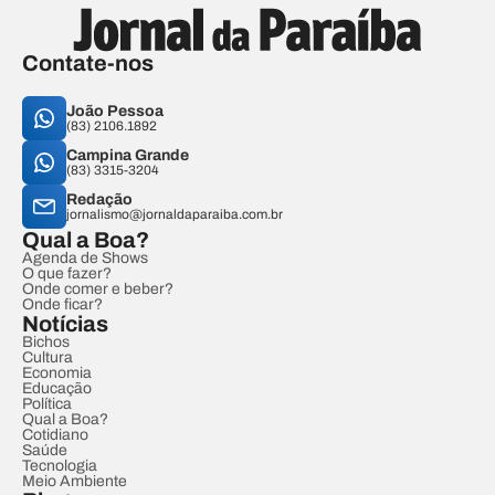
Contate-nos
João Pessoa
(83) 2106.1892
Campina Grande
(83) 3315-3204
Redação
jornalismo@jornaldaparaiba.com.br
Qual a Boa?
Agenda de Shows
O que fazer?
Onde comer e beber?
Onde ficar?
Notícias
Bichos
Cultura
Economia
Educação
Política
Qual a Boa?
Cotidiano
Saúde
Tecnologia
Meio Ambiente