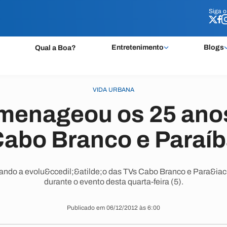
Siga 
Siga 
Entretenimento
Blogs
Qual a Boa?
VIDA URBANA
menageou os 25 ano
abo Branco e Paraí
do a evolu&ccedil;&atilde;o das TVs Cabo Branco e Para&iacu
durante o evento desta quarta-feira (5).
Publicado em 06/12/2012 às 6:00