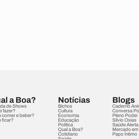
al a Boa?
Notícias
Blogs
da de Shows
Bichos
Caderno Ani
e fazer?
Cultura
Conversa Pol
 comer e beber?
Economia
Pleno Poder
 ficar?
Educação
Sílvio Osias
Política
Saúde Alerta
Qual a Boa?
Mercado em
Cotidiano
Papo Íntimo
Saúde