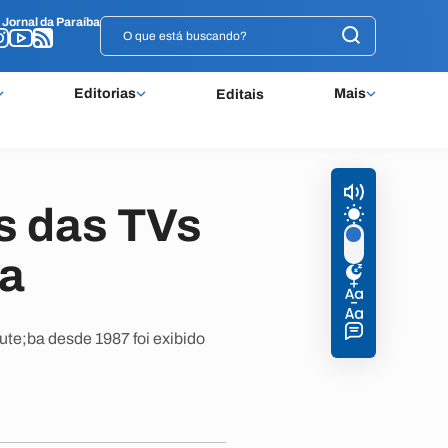
o
o
Jornal da Paraíba
Jornal da Paraíba
Editorias
Mais
Editais
s das TVs
ba
te;ba desde 1987 foi exibido