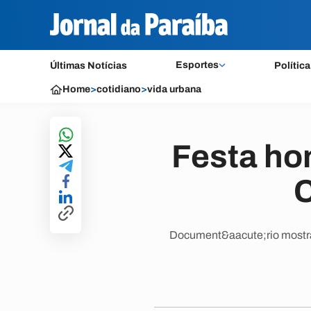
Esportes
Últimas Notícias
Política
Home
>
cotidiano
>
vida urbana
Festa ho
C
Document&aacute;rio mostran