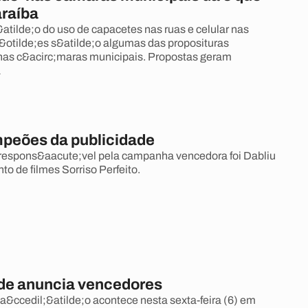
araíba
&atilde;o do uso de capacetes nas ruas e celular nas
;&otilde;es s&atilde;o algumas das proposituras
nas c&acirc;maras municipais. Propostas geram
a
peões da publicidade
respons&aacute;vel pela campanha vencedora foi Dabliu
to de filmes Sorriso Perfeito.
ade anuncia vencedores
a&ccedil;&atilde;o acontece nesta sexta-feira (6) em