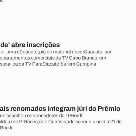
a.
ade' abre inscrições
ver, uma c&oacute;pia do material dever&aacute; ser
departamentos comerciais da TV Cabo Branco, em
essoa, ou da TV Para&iacute;ba, em Campina.
nais renomados integram júri do Prêmio
que escolheu os vencedores da 19&ordf;
lde;o do Pr&ecirc;mio Criatividade se reuniu no dia 21 de
Recife.