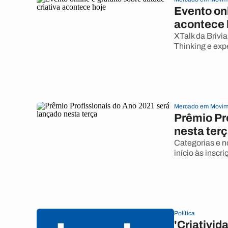
Evento onl
acontece 
XTalk da Brivi
Thinking e expe
Mercado em Movim
Prêmio Pr
nesta ter
Categorias e n
início às inscri
Política
'Criativid