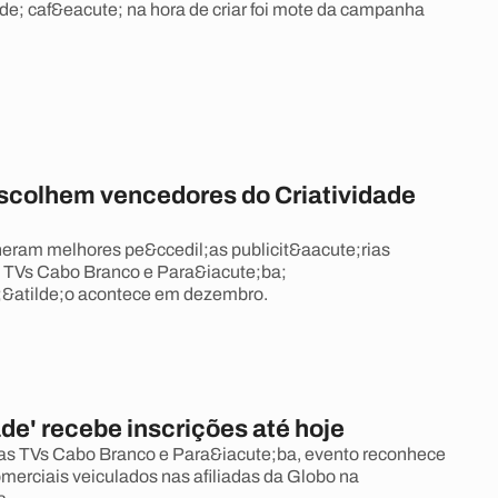
; caf&eacute; na hora de criar foi mote da campanha
scolhem vencedores do Criatividade
eram melhores pe&ccedil;as publicit&aacute;rias
s TVs Cabo Branco e Para&iacute;ba;
;&atilde;o acontece em dezembro.
ade' recebe inscrições até hoje
as TVs Cabo Branco e Para&iacute;ba, evento reconhece
merciais veiculados nas afiliadas da Globo na