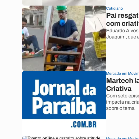
Cotidiano
Pai resgat
com criati
Eduardo Alves 
Joaquim, que a
Mercado em Movim
Martech la
Criativa
Com sete episó
impacta na cri
sobre o tema
Mercado em Movim