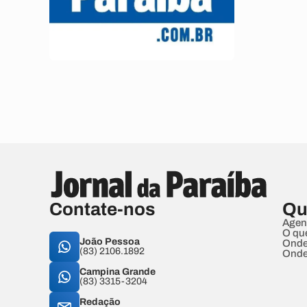
Contate-nos
Qu
Agen
O qu
João Pessoa
Onde
(83) 2106.1892
Onde
Campina Grande
(83) 3315-3204
Redação