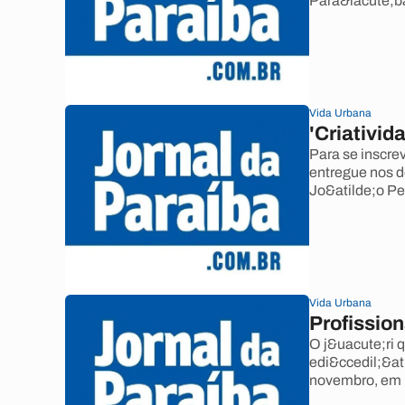
Para&iacute;b
Vida Urbana
'Criativid
Para se inscre
entregue nos 
Jo&atilde;o P
Vida Urbana
Profissio
O j&uacute;ri 
edi&ccedil;&ati
novembro, em 