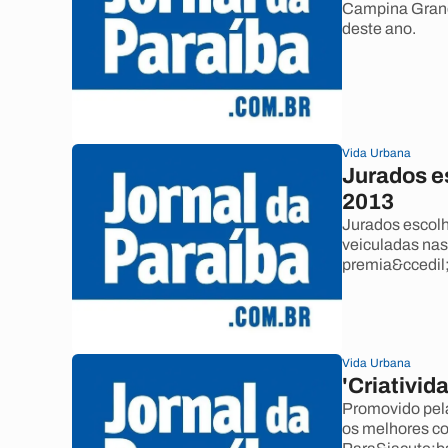
Campina Grande
deste ano.
Vida Urbana
Jurados e
2013
Jurados escolh
veiculadas na
premia&ccedil
Vida Urbana
'Criativid
Promovido pel
os melhores co