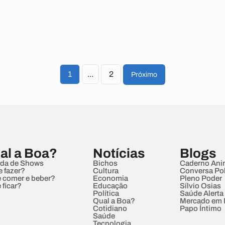
1
...
2
Próximo
al a Boa?
Notícias
Blogs
da de Shows
Bichos
Caderno Ani
e fazer?
Cultura
Conversa Pol
 comer e beber?
Economia
Pleno Poder
 ficar?
Educação
Sílvio Osias
Política
Saúde Alerta
Qual a Boa?
Mercado em
Cotidiano
Papo Íntimo
Saúde
Tecnologia