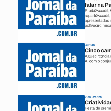
falar na P
Proibi&ccedil;
reparti&ccedil
apresentadas 
pol&ecirc;mic
Cultura
Cinco cam
Ag&ecirc;ncia 
A, com o conjun
Vida Urbana
Criativid
Festa de premi