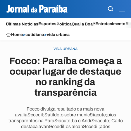
Esportes
Entretenimento
Bl
Últimas Notícias
Política
Qual a Boa?
Home
>
cotidiano
>
vida urbana
VIDA URBANA
Focco: Paraíba começa a
ocupar lugar de destaque
no ranking da
transparência
Focco divulga resultado da mais nova
avalia&ccedil;&atilde;o sobre munic&iacute;pios
transparentes na Para&iacute;ba e Andr&eacute; Carlo
destaca avan&ccedil;os alcan&ccedil;ados