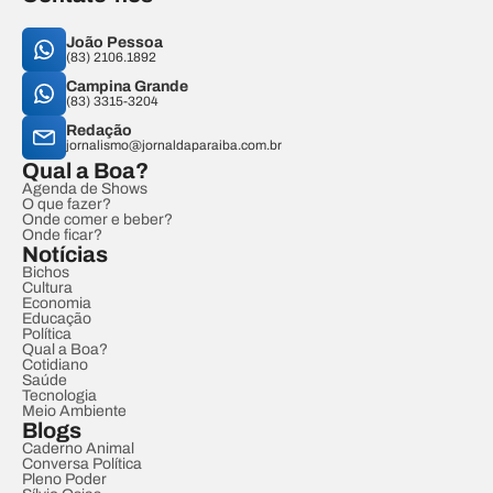
João Pessoa
(83) 2106.1892
Campina Grande
(83) 3315-3204
Redação
jornalismo@jornaldaparaiba.com.br
Qual a Boa?
Agenda de Shows
O que fazer?
Onde comer e beber?
Onde ficar?
Notícias
Bichos
Cultura
Economia
Educação
Política
Qual a Boa?
Cotidiano
Saúde
Tecnologia
Meio Ambiente
Blogs
Caderno Animal
Conversa Política
Pleno Poder