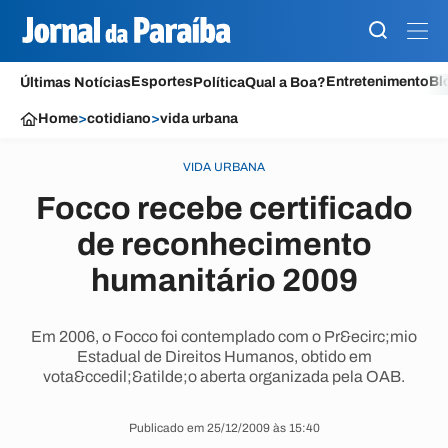
Esportes
Entretenimento
Bl
Últimas Notícias
Política
Qual a Boa?
Home
>
cotidiano
>
vida urbana
VIDA URBANA
Focco recebe certificado
de reconhecimento
humanitário 2009
Em 2006, o Focco foi contemplado com o Pr&ecirc;mio
Estadual de Direitos Humanos, obtido em
vota&ccedil;&atilde;o aberta organizada pela OAB.
Publicado em 25/12/2009 às 15:40