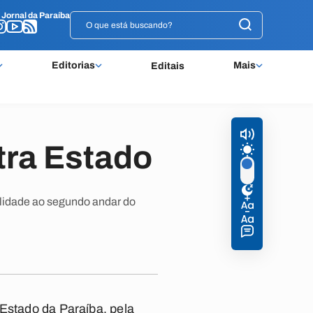
o
o
Jornal da Paraíba
Jornal da Paraíba
Editorias
Mais
Editais
tra Estado
ilidade ao segundo andar do
 Estado da Paraíba, pela