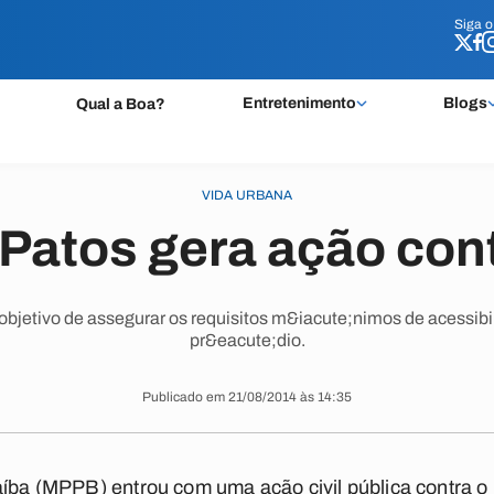
Siga 
Siga 
Entretenimento
Blogs
Qual a Boa?
VIDA URBANA
Patos gera ação con
 objetivo de assegurar os requisitos m&iacute;nimos de acessib
pr&eacute;dio.
Publicado em 21/08/2014 às 14:35
aíba (MPPB) entrou com uma ação civil pública contra o