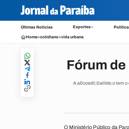
Esportes
Últimas Notícias
Política
Home
>
cotidiano
>
vida urbana
Fórum de 
A a&ccedil;&atilde;o tem o
O Ministério Público da Par