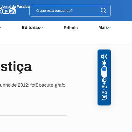
o
o
Jornal da Paraíba
Jornal da Paraíba
Editorias
Mais
Editais
stiça
junho de 2012; fot&oacute;grafo