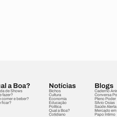
al a Boa?
Notícias
Blogs
da de Shows
Bichos
Caderno Ani
e fazer?
Cultura
Conversa Pol
 comer e beber?
Economia
Pleno Poder
 ficar?
Educação
Sílvio Osias
Política
Saúde Alerta
Qual a Boa?
Mercado em
Cotidiano
Papo Íntimo