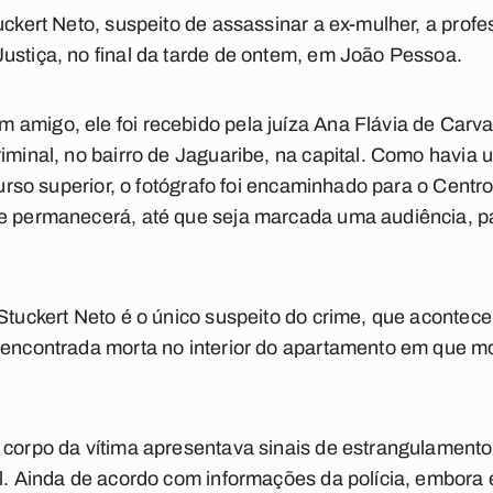
uckert Neto, suspeito de assassinar a ex-mulher, a profe
ustiça, no final da tarde de ontem, em João Pessoa.
amigo, ele foi recebido pela juíza Ana Flávia de Carval
riminal, no bairro de Jaguaribe, na capital. Como havia
 curso superior, o fotógrafo foi encaminhado para o Cent
de permanecerá, até que seja marcada uma audiência, pa
 Stuckert Neto é o único suspeito do crime, que acontece
 encontrada morta no interior do apartamento em que mo
 corpo da vítima apresentava sinais de estrangulamento
al. Ainda de acordo com informações da polícia, embora