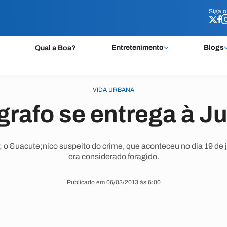
Siga 
Siga 
Entretenimento
Blogs
Qual a Boa?
VIDA URBANA
grafo se entrega à Ju
; o &uacute;nico suspeito do crime, que aconteceu no dia 19 de 
era considerado foragido.
Publicado em 06/03/2013 às 6:00