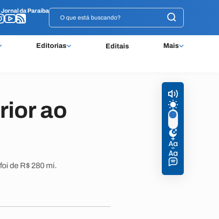
o
o
Jornal da Paraíba
Jornal da Paraíba
Editorias
Mais
Editais
rior ao
oi de R$ 280 mi.