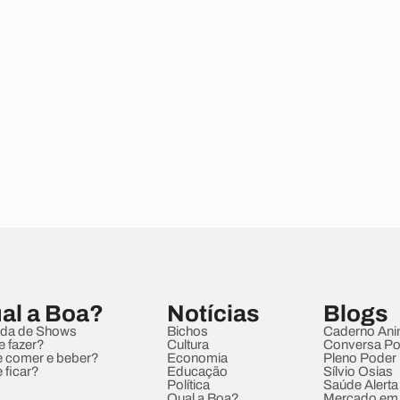
al a Boa?
Notícias
Blogs
da de Shows
Bichos
Caderno Ani
e fazer?
Cultura
Conversa Pol
 comer e beber?
Economia
Pleno Poder
 ficar?
Educação
Sílvio Osias
Política
Saúde Alerta
Qual a Boa?
Mercado em