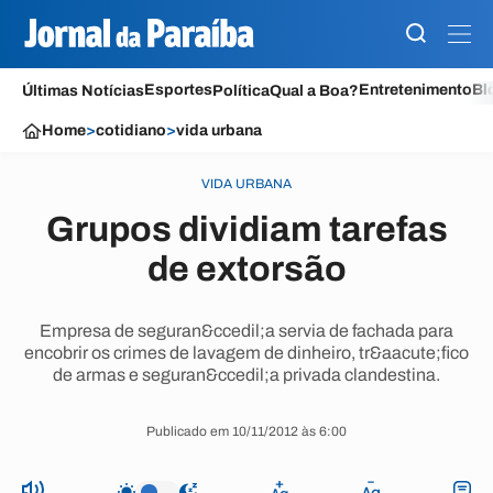
Esportes
Entretenimento
Bl
Últimas Notícias
Política
Qual a Boa?
Home
>
cotidiano
>
vida urbana
VIDA URBANA
Grupos dividiam tarefas
de extorsão
Empresa de seguran&ccedil;a servia de fachada para
encobrir os crimes de lavagem de dinheiro, tr&aacute;fico
de armas e seguran&ccedil;a privada clandestina.
Publicado em 10/11/2012 às 6:00