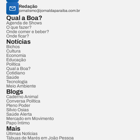
Redação
jornalismo@jornaldaparaiba.com.br
Qual a Boa?
Agenda de Shows
O que fazer?
Onde comer e beber?
Onde ficar?
Notícias
Bichos
Cultura
Economia
Educação
Política
Qual a Boa?
Cotidiano
Saúde
Tecnologia
Meio Ambiente
Blogs
Caderno Animal
Conversa Política
Pleno Poder
Sílvio Osias
Saúde Alerta
Mercado em Movimento
Papo Íntimo
Mais
Últimas Notícias
Tábuas de Marés em João Pessoa