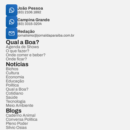
João Pessoa
(83) 2106.1892
Campina Grande
(83) 3315-3204
Redação
jornalismo@jornaldaparaiba.com.br
Qual a Boa?
Agenda de Shows
O que fazer?
Onde comer e beber?
Onde ficar?
Notícias
Bichos
Cultura
Economia
Educação
Política
Qual a Boa?
Cotidiano
Saúde
Tecnologia
Meio Ambiente
Blogs
Caderno Animal
Conversa Política
Pleno Poder
Sílvio Osias