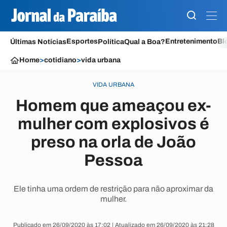
Esportes
Entretenimento
Bl
Últimas Notícias
Política
Qual a Boa?
Home
>
cotidiano
>
vida urbana
VIDA URBANA
Homem que ameaçou ex-
mulher com explosivos é
preso na orla de João
Pessoa
Ele tinha uma ordem de restrição para não aproximar da
mulher.
Publicado em 26/09/2020 às 17:02 | Atualizado em 26/09/2020 às 21:28