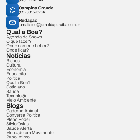
Campina Grande
(83) 3315-3204
Redação
jornalismo@jornaldaparaiba.com.br
Qual a Boa?
Agenda de Shows
O que fazer?
Onde comer e beber?
Onde ficar?
Notícias
Bichos
Cultura
Economia
Educação
Política
Qual a Boa?
Cotidiano
Saúde
Tecnologia
Meio Ambiente
Blogs
Caderno Animal
Conversa Política
Pleno Poder
Sílvio Osias
Saúde Alerta
Mercado em Movimento
Papo Íntimo