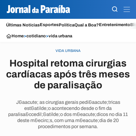
Esportes
Entretenimento
Bl
Últimas Notícias
Política
Qual a Boa?
Home
>
cotidiano
>
vida urbana
VIDA URBANA
Hospital retoma cirurgias
cardíacas após três meses
de paralisação
J&aacute; as cirurgias gerais pedi&aacute;tricas
est&atilde;o acontecendo desde o fim da
paralisa&ccedil;&atilde;o dos m&eacute;dicos no dia 11
deste m&ecirc;s, com uma m&eacute;dia de 20
procedimentos por semana.