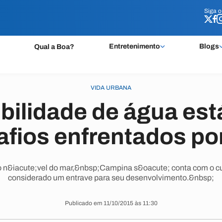
Siga 
Siga 
Entretenimento
Blogs
Qual a Boa?
VIDA URBANA
bilidade de água est
afios enfrentados po
o n&iacute;vel do mar,&nbsp;Campina s&oacute; conta com o cur
considerado um entrave para seu desenvolvimento.&nbsp;
Publicado em 11/10/2015 às 11:30