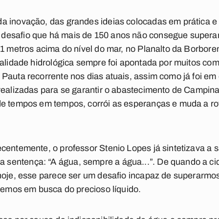
a inovação, das grandes ideias colocadas em prática e
esafio que há mais de 150 anos não consegue superar: 
551 metros acima do nível do mar, no Planalto da Borbo
ealidade hidrológica sempre foi apontada por muitos co
Pauta recorrente nos dias atuais, assim como já foi em
realizadas para se garantir o abastecimento de Campin
de tempos em tempos, corrói as esperanças e muda a ro
centemente, o professor Stenio Lopes já sintetizava a 
sentença: “A água, sempre a água...”. De quando a c
hoje, esse parece ser um desafio incapaz de superarmos,
rremos em busca do precioso líquido.