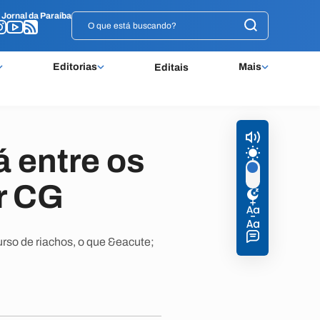
o
o
Jornal da Paraíba
Jornal da Paraíba
Editorias
Mais
Editais
á entre os
r CG
so de riachos, o que &eacute;