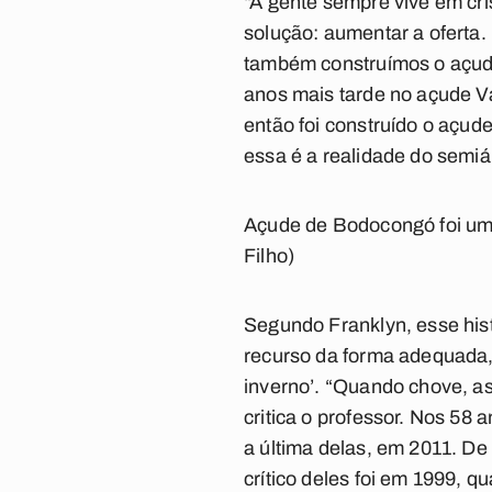
“A gente sempre vive em cr
solução: aumentar a oferta.
também construímos o açude
anos mais tarde no açude Va
então foi construído o açu
essa é a realidade do semiár
Açude de Bodocongó foi um d
Filho)
Segundo Franklyn, esse hist
recurso da forma adequada, 
inverno’. “Quando chove, 
critica o professor. Nos 58
a última delas, em 2011. De
crítico deles foi em 1999, 