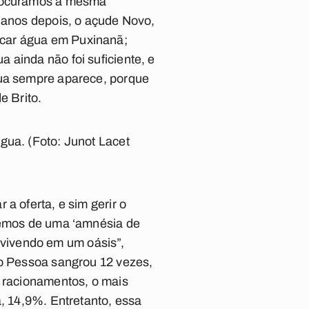
 procuramos a mesma
s anos depois, o açude Novo,
scar água em Puxinanã;
 ainda não foi suficiente, e
gua sempre aparece, porque
e Brito.
gua. (Foto: Junot Lacet
a oferta, e sim gerir o
fremos de uma ‘amnésia de
vivendo em um oásis”,
io Pessoa sangrou 12 vezes,
s racionamentos, o mais
a, 14,9%. Entretanto, essa