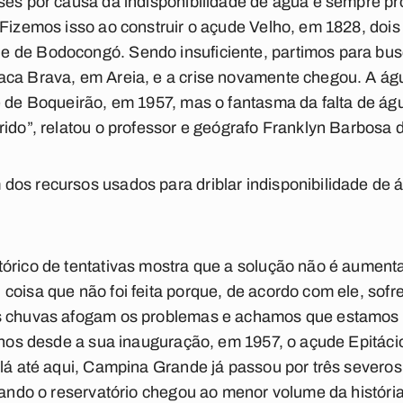
ises por causa da indisponibilidade de água e sempre
 Fizemos isso ao construir o açude Velho, em 1828, doi
 de Bodocongó. Sendo insuficiente, partimos para bu
ca Brava, em Areia, e a crise novamente chegou. A água
de de Boqueirão, em 1957, mas o fantasma da falta de á
ido”, relatou o professor e geógrafo Franklyn Barbosa d
os recursos usados para driblar indisponibilidade de á
órico de tentativas mostra que a solução não é aumentar 
coisa que não foi feita porque, de acordo com ele, so
as chuvas afogam os problemas e achamos que estamos 
 anos desde a sua inauguração, em 1957, o açude Epitác
 lá até aqui, Campina Grande já passou por três severo
quando o reservatório chegou ao menor volume da históri