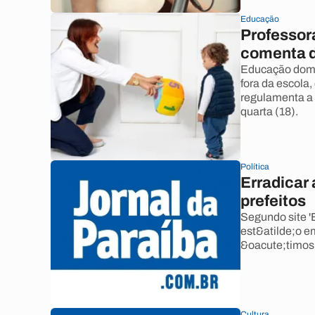
Educação
Professor
comenta d
Educação domic
fora da escola,
regulamenta a 
quarta (18).
Política
Erradicar 
prefeitos
Segundo site '
est&atilde;o em
&oacute;timos 
Cultura