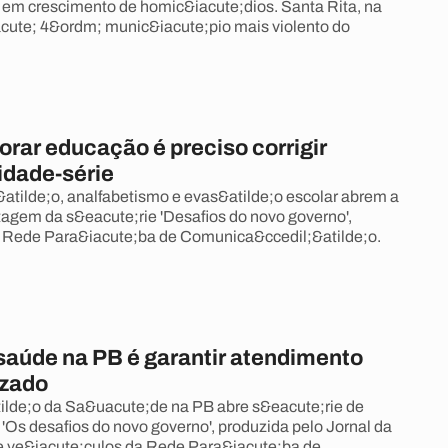
em crescimento de homic&iacute;dios. Santa Rita, na
cute; 4&ordm; munic&iacute;pio mais violento do
rar educação é preciso corrigir
idade-série
&atilde;o, analfabetismo e evas&atilde;o escolar abrem a
agem da s&eacute;rie 'Desafios do novo governo',
a Rede Para&iacute;ba de Comunica&ccedil;&atilde;o.
saúde na PB é garantir atendimento
izado
ilde;o da Sa&uacute;de na PB abre s&eacute;rie de
'Os desafios do novo governo', produzida pelo Jornal da
e ve&iacute;culos da Rede Para&iacute;ba de