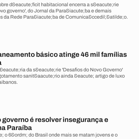
re d&eacute;ficit habitacional encerra a s&eacute;rie
ovo governo', do Jornal da Para&iacute;ba e demais
os da Rede Para&iacute;ba de Comunica&ccedil;&atilde;o.
aneamento básico atinge 46 mil famílias
a
eacute;ria da s&eacute;rie 'Desafios do Novo Governo'
otamento sanit&aacute;rio ainda &eacute; artigo de luxo
aibanos.
 governo é resolver insegurança e
na Paraíba
; o 6&ordm; do Brasil onde mais se matam jovens e o