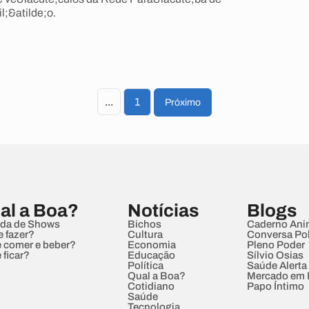
;&atilde;o.
...
1
Próximo
al a Boa?
Notícias
Blogs
da de Shows
Bichos
Caderno Ani
e fazer?
Cultura
Conversa Pol
 comer e beber?
Economia
Pleno Poder
 ficar?
Educação
Sílvio Osias
Política
Saúde Alerta
Qual a Boa?
Mercado em
Cotidiano
Papo Íntimo
Saúde
Tecnologia