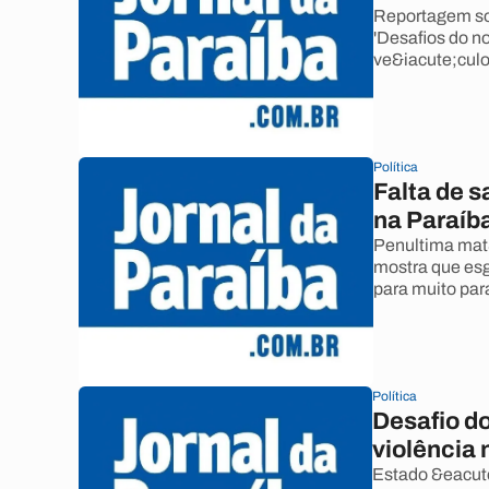
Reportagem sob
'Desafios do n
ve&iacute;cul
Política
Falta de s
na Paraíb
Penultima mat&
mostra que esg
para muito par
Política
Desafio do
violência 
Estado &eacute