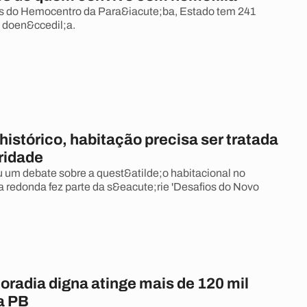
 do Hemocentro da Para&iacute;ba, Estado tem 241
 doen&ccedil;a.
istórico, habitação precisa ser tratada
ridade
um debate sobre a quest&atilde;o habitacional no
 redonda fez parte da s&eacute;rie 'Desafios do Novo
oradia digna atinge mais de 120 mil
a PB