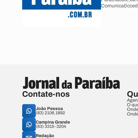
Comunica&ccedil
Contate-nos
Qu
Agen
O qu
João Pessoa
Onde
(83) 2106.1892
Onde
Campina Grande
(83) 3315-3204
Redação