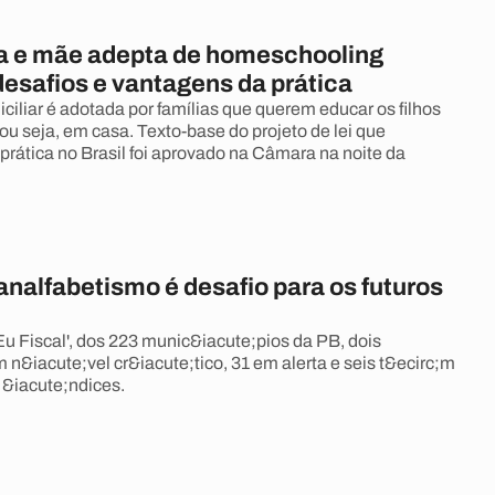
a e mãe adepta de homeschooling
esafios e vantagens da prática
iliar é adotada por famílias que querem educar os filhos
 ou seja, em casa. Texto-base do projeto de lei que
prática no Brasil foi aprovado na Câmara na noite da
analfabetismo é desafio para os futuros
Eu Fiscal', dos 223 munic&iacute;pios da PB, dois
 n&iacute;vel cr&iacute;tico, 31 em alerta e seis t&ecirc;m
&iacute;ndices.