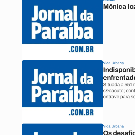
Mônica Ioz
Vida Urbana
Indisponib
enfrentad
Situada a 551
s&oacute; cont
entrave para 
Vida Urbana
Os desafi