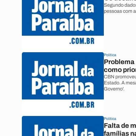
Segundo dados
pessoas com a
Política
Problema h
como prio
CBN promoveu 
Estado. A mesa
Governo'.
Política
Falta de m
famílias n