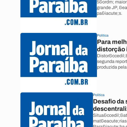
5&ordm; maior 
grande JP, &ea
pa&iacute;s.
Política
Para melho
distorção 
Distor&ccedil;
segunda report
produzida pel
Política
Desafio da 
descentral
Situa&ccedil;&at
mat&eacute;rias 
Para&iacute;ba 