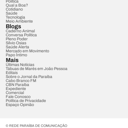
Política
Qual a Boa?
Cotidiano
Saúde
Tecnologia
Meio Ambiente
Blogs
Caderno Animal
Conversa Política
Pleno Poder
Sílvio Osias
Saúde Alerta
Mercado em Movimento
Papo Íntimo
Mais
Últimas Notícias
Tábuas de Marés em João Pessoa
Editais
Sobre o Jornal da Paraíba
Cabo Branco FM
CBN Paraíba
Expediente
Comercial
Fale Conosco
Política de Privacidade
Espaço Opinião
© REDE PARAÍBA DE COMUNICAÇÃO