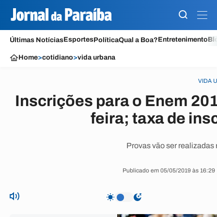
Esportes
Entretenimento
Bl
Últimas Notícias
Política
Qual a Boa?
Home
>
cotidiano
>
vida urbana
VIDA 
Inscrições para o Enem 2
feira; taxa de in
Provas vão ser realizadas 
Publicado em 05/05/2019 às 16:29 