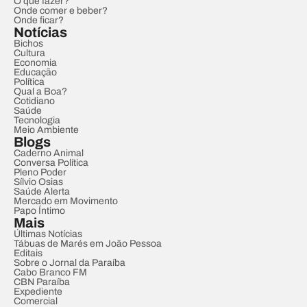
O que fazer?
Onde comer e beber?
Onde ficar?
Notícias
Bichos
Cultura
Economia
Educação
Política
Qual a Boa?
Cotidiano
Saúde
Tecnologia
Meio Ambiente
Blogs
Caderno Animal
Conversa Política
Pleno Poder
Sílvio Osias
Saúde Alerta
Mercado em Movimento
Papo Íntimo
Mais
Últimas Notícias
Tábuas de Marés em João Pessoa
Editais
Sobre o Jornal da Paraíba
Cabo Branco FM
CBN Paraíba
Expediente
Comercial