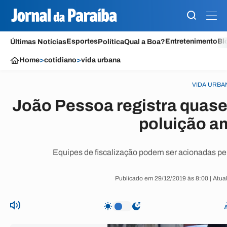
Esportes
Entretenimento
Bl
Últimas Notícias
Política
Qual a Boa?
Home
>
cotidiano
>
vida urbana
VIDA URBA
João Pessoa registra quase
poluição a
Equipes de fiscalização podem ser acionadas pe
Publicado em 29/12/2019 às 8:00 | Atua