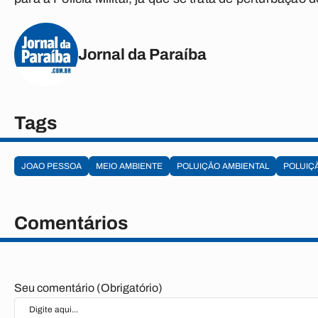
Jornal da Paraíba
Tags
JOAO PESSOA
MEIO AMBIENTE
POLUIÇÃO AMBIENTAL
POLUIÇ
Comentários
Seu comentário (Obrigatório)