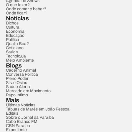
Agenda de Shows
O que fazer?
Onde comer e beber?
Onde ficar?
Notícias
Bichos
Cultura
Economia
Educação
Política
Qual a Boa?
Cotidiano
Saúde
Tecnologia
Meio Ambiente
Blogs
Caderno Animal
Conversa Política
Pleno Poder
Sílvio Osias
Saúde Alerta
Mercado em Movimento
Papo Íntimo
Mais
Últimas Notícias
Tábuas de Marés em João Pessoa
Editais
Sobre o Jornal da Paraíba
Cabo Branco FM
CBN Paraíba
Expediente