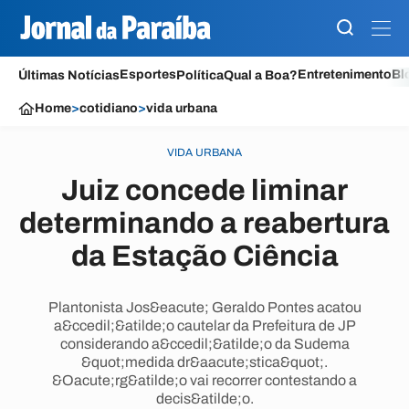
Esportes
Entretenimento
Bl
Últimas Notícias
Política
Qual a Boa?
Home
>
cotidiano
>
vida urbana
VIDA URBANA
Juiz concede liminar
determinando a reabertura
da Estação Ciência
Plantonista Jos&eacute; Geraldo Pontes acatou
a&ccedil;&atilde;o cautelar da Prefeitura de JP
considerando a&ccedil;&atilde;o da Sudema
&quot;medida dr&aacute;stica&quot;.
&Oacute;rg&atilde;o vai recorrer contestando a
decis&atilde;o.