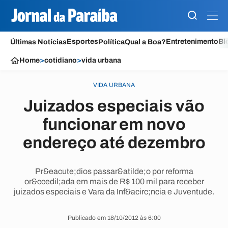
Esportes
Entretenimento
Bl
Últimas Notícias
Política
Qual a Boa?
Home
>
cotidiano
>
vida urbana
VIDA URBANA
Juizados especiais vão
funcionar em novo
endereço até dezembro
Pr&eacute;dios passar&atilde;o por reforma
or&ccedil;ada em mais de R$ 100 mil para receber
juizados especiais e Vara da Inf&acirc;ncia e Juventude.
Publicado em 18/10/2012 às 6:00