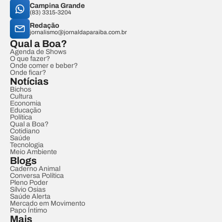
Campina Grande
(83) 3315-3204
Redação
jornalismo@jornaldaparaiba.com.br
Qual a Boa?
Agenda de Shows
O que fazer?
Onde comer e beber?
Onde ficar?
Notícias
Bichos
Cultura
Economia
Educação
Política
Qual a Boa?
Cotidiano
Saúde
Tecnologia
Meio Ambiente
Blogs
Caderno Animal
Conversa Política
Pleno Poder
Sílvio Osias
Saúde Alerta
Mercado em Movimento
Papo Íntimo
Mais