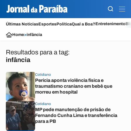
Entretenimento
Bl
Últimas Notícias
Esportes
Política
Qual a Boa?
Home
>
infância
Resultados para a tag:
infância
Cotidiano
Perícia aponta violência física e
traumatismo craniano em bebê que
morreu em hospital
Cotidiano
MP pede manutenção de prisão de
Fernando Cunha Lima e transferência
para a PB