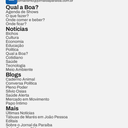
jornalismo@jornaldaparaiba.com.br
Qual a Boa?
Agenda de Shows
O que fazer?
Onde comer e beber?
Onde ficar?
Notícias
Bichos
Cultura
Economia
Educação
Política
Qual a Boa?
Cotidiano
Saúde
Tecnologia
Meio Ambiente
Blogs
Caderno Animal
Conversa Política
Pleno Poder
Sílvio Osias
Saúde Alerta
Mercado em Movimento
Papo Íntimo
Mais
Últimas Notícias
Tábuas de Marés em João Pessoa
Editais
Sobre o Jornal da Paraíba