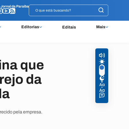
o
o
Jornal da Paraíba
Jornal da Paraíba
Editorias
Mais
Editais
ina que
rejo da
da
recido pela empresa.