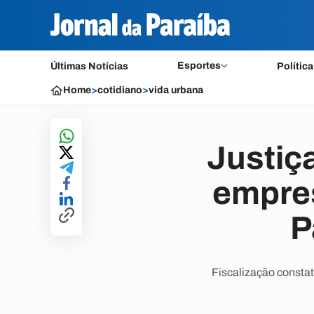
Esportes
Últimas Notícias
Política
Home
>
cotidiano
>
vida urbana
Justiç
empres
P
Fiscalização consta