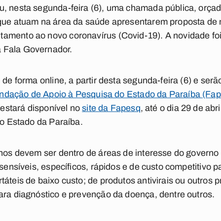
u, nesta segunda-feira (6), uma chamada pública, orçad
 que atuam na área da saúde apresentarem proposta de 
amento ao novo coronavírus (Covid-19). A novidade fo
 Fala Governador.
 de forma online, a partir desta segunda-feira (6) e serã
undação de Apoio à Pesquisa do Estado da Paraíba (Fa
l estará disponível no
site da Fapesq
, até o dia 29 de abri
do Estado da Paraíba.
alhos devem ser dentro de áreas de interesse do govern
 sensíveis, específicos, rápidos e de custo competitivo 
táteis de baixo custo; de produtos antivirais ou outros 
ara diagnóstico e prevenção da doença, dentre outros.