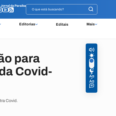
o
o
Jornal da Paraíba
Jornal da Paraíba
Editorias
Mais
Editais
ão para
da Covid-
tra Covid.