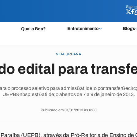
Siga 
Siga 
Entretenimento
Blogs
Qual a Boa?
VIDA URBANA
o edital para transf
para o processo seletivo para admiss&atilde;o por transfer&ecirc
UEPB&nbsp;est&atilde;o abertos de 7 a 9 de janeiro de 2013.
Publicado em 01/01/2013 às 6:00
 Paraíba (UEPB), através da Pró-Reitoria de Ensino de