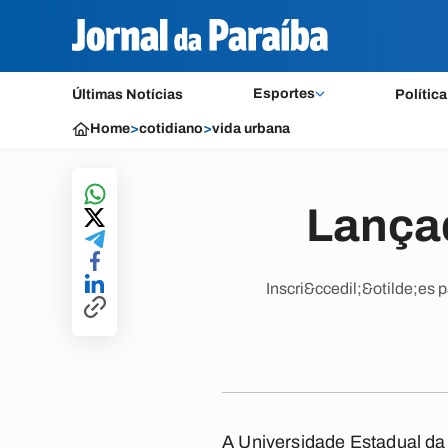
Esportes
Últimas Notícias
Política
Home
>
cotidiano
>
vida urbana
Lançad
Inscri&ccedil;&otilde;es 
A Universidade Estadual da