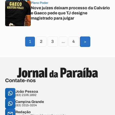
Pleno Poder
Nove juízes deixam processo da Calvário
e Gaeco pede que TJ designe
magistrado para julgar
1
2
3
...
4
>
Contate-nos
João Pessoa
(83) 2106.1892
Campina Grande
(83) 3315-3204
Redação