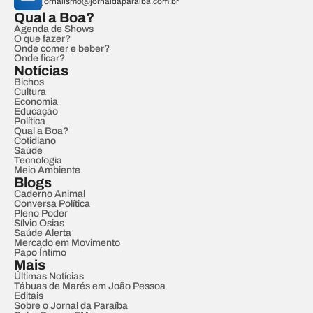
jornalismo@jornaldaparaiba.com.br
Qual a Boa?
Agenda de Shows
O que fazer?
Onde comer e beber?
Onde ficar?
Notícias
Bichos
Cultura
Economia
Educação
Política
Qual a Boa?
Cotidiano
Saúde
Tecnologia
Meio Ambiente
Blogs
Caderno Animal
Conversa Política
Pleno Poder
Sílvio Osias
Saúde Alerta
Mercado em Movimento
Papo Íntimo
Mais
Últimas Notícias
Tábuas de Marés em João Pessoa
Editais
Sobre o Jornal da Paraíba