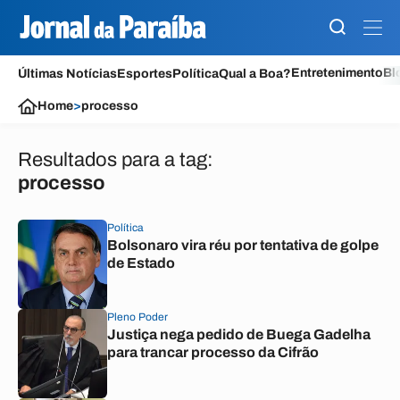
Entretenimento
Bl
Últimas Notícias
Esportes
Política
Qual a Boa?
Home
>
processo
Resultados para a tag:
processo
Política
Bolsonaro vira réu por tentativa de golpe
de Estado
Pleno Poder
Justiça nega pedido de Buega Gadelha
para trancar processo da Cifrão