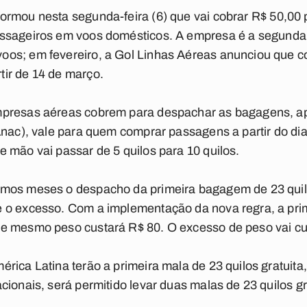
formou nesta segunda-feira (6) que vai
cobrar R$ 50,00 
assageiros em voos domésticos
. A empresa é a segunda
os; em fevereiro, a Gol Linhas Aéreas anunciou que co
ir de 14 de março.
mpresas aéreas cobrem para despachar as bagagens, a
Anac), vale para quem comprar passagens a partir do di
 mão vai passar de 5 quilos para 10 quilos.
mos meses o despacho da primeira bagagem de 23 quilos
 o excesso. Com a implementação da nova regra, a prim
e mesmo peso custará R$ 80. O excesso de peso vai cus
rica Latina terão a primeira mala de 23 quilos gratuit
cionais, será permitido levar duas malas de 23 quilos g