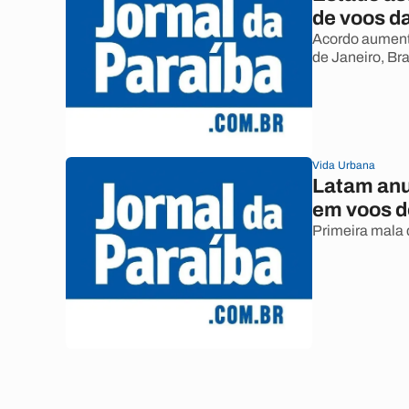
de voos d
Acordo aument
de Janeiro, Bra
Vida Urbana
Latam anu
em voos 
Primeira mala 