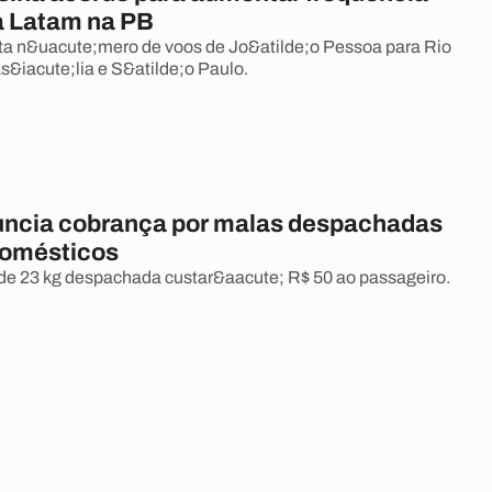
a Latam na PB
a n&uacute;mero de voos de Jo&atilde;o Pessoa para Rio
s&iacute;lia e S&atilde;o Paulo.
ncia cobrança por malas despachadas
domésticos
de 23 kg despachada custar&aacute; R$ 50 ao passageiro.