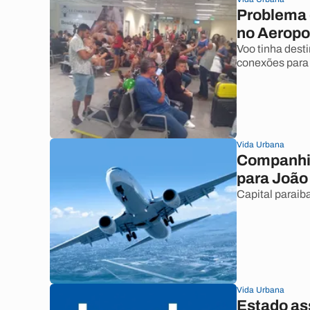
Problema 
no Aeropo
Voo tinha dest
conexões para 
Vida Urbana
Companhia
para João
Capital paraiba
Vida Urbana
Estado as