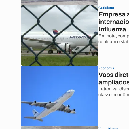
Cotidiano
Empresa a
internaci
Influenza
Em nota, compa
confiram o stat
Economia
Voos diret
ampliados
Latam vai disp
classe econôm
Vida Urbana