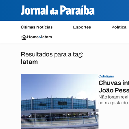
Últimas Notícias
Esportes
Política
Home
>
latam
Resultados para a tag:
latam
Cotidiano
Chuvas in
João Pess
Não foram regi
com a pista d