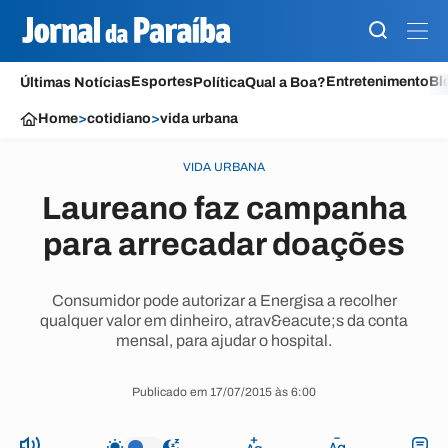
Esportes
Entretenimento
Bl
Últimas Notícias
Política
Qual a Boa?
Home
>
cotidiano
>
vida urbana
VIDA URBANA
Laureano faz campanha
para arrecadar doações
Consumidor pode autorizar a Energisa a recolher
qualquer valor em dinheiro, atrav&eacute;s da conta
mensal, para ajudar o hospital.
Publicado em 17/07/2015 às 6:00