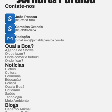
Contate-nos
João Pessoa
(83) 2106.1892
Campina Grande
(83) 3315-3204
Redação
jornalismo@jornaldaparaiba.com.br
Qual a Boa?
Agenda de Shows
O que fazer?
Onde comer e beber?
Onde ficar?
Notícias
Bichos
Cultura
Economia
Educação
Política
Qual a Boa?
Cotidiano
Saúde
Tecnologia
Meio Ambiente
Blogs
Caderno Animal