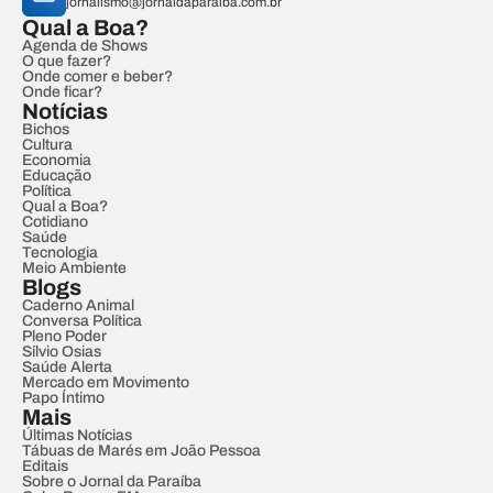
jornalismo@jornaldaparaiba.com.br
Qual a Boa?
Agenda de Shows
O que fazer?
Onde comer e beber?
Onde ficar?
Notícias
Bichos
Cultura
Economia
Educação
Política
Qual a Boa?
Cotidiano
Saúde
Tecnologia
Meio Ambiente
Blogs
Caderno Animal
Conversa Política
Pleno Poder
Sílvio Osias
Saúde Alerta
Mercado em Movimento
Papo Íntimo
Mais
Últimas Notícias
Tábuas de Marés em João Pessoa
Editais
Sobre o Jornal da Paraíba