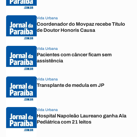
Vida Urbana
Coordenador do Movpaz recebe Título
de Doutor Honoris Causa
Vida Urbana
Pacientes com câncer ficam sem
assistência
Vida Urbana
Transplante de medula em JP
Vida Urbana
Hospital Napoleão Laureano ganha Ala
Pediátrica com 21 leitos