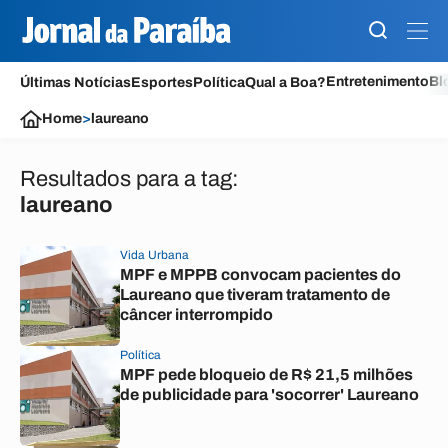
Entretenimento
Bl
Últimas Notícias
Esportes
Política
Qual a Boa?
Home
>
laureano
Resultados para a tag:
laureano
Vida Urbana
MPF e MPPB convocam pacientes do
Laureano que tiveram tratamento de
câncer interrompido
Política
MPF pede bloqueio de R$ 21,5 milhões
de publicidade para 'socorrer' Laureano