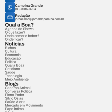
Campina Grande
(83) 3315-3204
Redação
jornalismo@jornaldaparaiba.com.br
Qual a Boa?
Agenda de Shows
O que fazer?
Onde comer e beber?
Onde ficar?
Notícias
Bichos
Cultura
Economia
Educação
Política
Qual a Boa?
Cotidiano
Saúde
Tecnologia
Meio Ambiente
Blogs
Caderno Animal
Conversa Política
Pleno Poder
Sílvio Osias
Saúde Alerta
Mercado em Movimento
Papo Íntimo