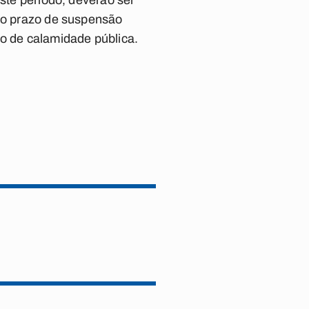
este período, deverão ser
e o prazo de suspensão
do de calamidade pública.