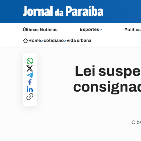
Esportes
Últimas Notícias
Política
Home
>
cotidiano
>
vida urbana
Lei susp
consignad
O be