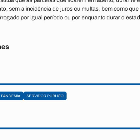
nstitua que as parcelas que ficarem em aberto, durante 
rato, sem a incidência de juros ou multas, bem como qu
rrogado por igual período ou por enquanto durar o esta
nes
PANDEMIA
SERVIDOR PÚBLICO