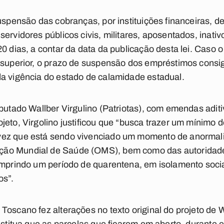
suspensão das cobranças, por instituições financeiras, 
ervidores públicos civis, militares, aposentados, inati
20 dias, a contar da data da publicação desta lei. Caso
o superior, o prazo de suspensão dos empréstimos cons
da vigência do estado de calamidade estadual.
eputado Wallber Virgulino (Patriotas), com emendas adi
jeto, Virgolino justificou que “busca trazer um mínimo 
vez que está sendo vivenciado um momento de anormali
ão Mundial de Saúde (OMS), bem como das autoridad
umprindo um período de quarentena, em isolamento socia
os”.
Toscano fez alterações no texto original do projeto de W