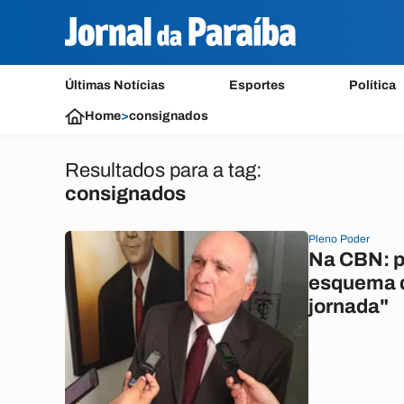
Últimas Notícias
Esportes
Política
Home
>
consignados
Resultados para a tag:
consignados
Pleno Poder
Na CBN: p
esquema d
jornada"