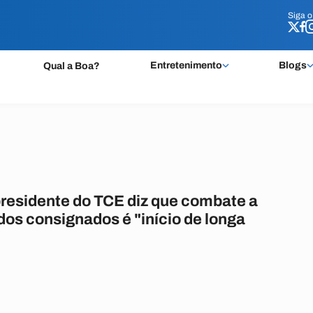
Siga 
Siga 
Entretenimento
Blogs
Qual a Boa?
residente do TCE diz que combate a
os consignados é "início de longa