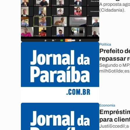
A proposta ago
(Cidadania).
Política
Prefeito d
repassar 
Segundo o MP, 
milh&otilde;es
Economia
Empréstim
para clien
Justi&ccedil;a