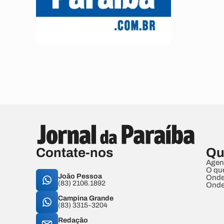
Contate-nos
Qu
Agen
O qu
João Pessoa
Onde
(83) 2106.1892
Onde
Campina Grande
(83) 3315-3204
Redação