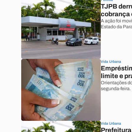
TJPB derr
cobrança 
A ação foi mov
Estado da Para
Vida Urbana
Empréstim
limite e p
Orientações do
segunda-feira.
Vida Urbana
Prefeitura