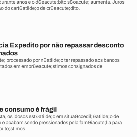
durante anos e o d&eacute;bito s&oacute; aumenta. Juros
o do cart&atilde;o de cr&eacute;dito.
ia Expedito por não repassar desconto
nados
te; processado por n&atilde;o ter repassado aos bancos
ntados em empr&eacute;stimos consignados de
e consumo é frágil
sta, os idosos est&atilde;o em situa&ccedil;&atilde;o de
e e acabam sendo pressionados pela fam&iacute;lia para
cute;stimos.