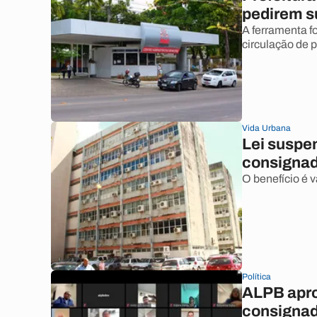
pedirem s
A ferramenta fo
circulação de 
Vida Urbana
Lei suspe
consignad
O benefício é 
Política
ALPB apro
consignad