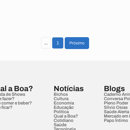
...
1
Próximo
al a Boa?
Notícias
Blogs
da de Shows
Bichos
Caderno Ani
e fazer?
Cultura
Conversa Pol
 comer e beber?
Economia
Pleno Poder
 ficar?
Educação
Sílvio Osias
Política
Saúde Alerta
Qual a Boa?
Mercado em
Cotidiano
Papo Íntimo
Saúde
Tecnologia