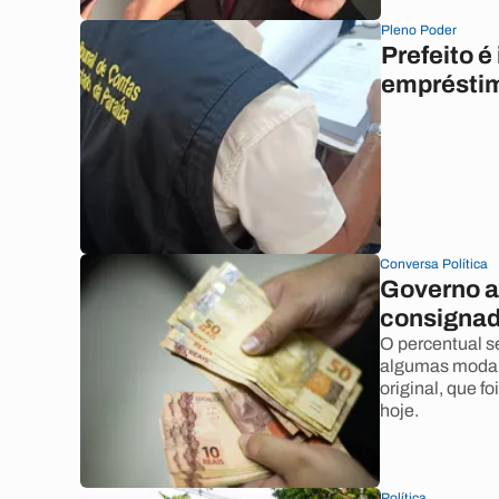
Pleno Poder
Prefeito 
emprésti
Conversa Política
Governo a
consignad
O percentual s
algumas modali
original, que f
hoje.
Política