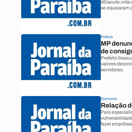
d&iacute;vida 
se equiparam a
Política
MP denunc
de consig
Prefeito &eacu
valores desco
servidores.
Economia
Relação d
Para especiali
vulnerabilidad
fazer empr&ea