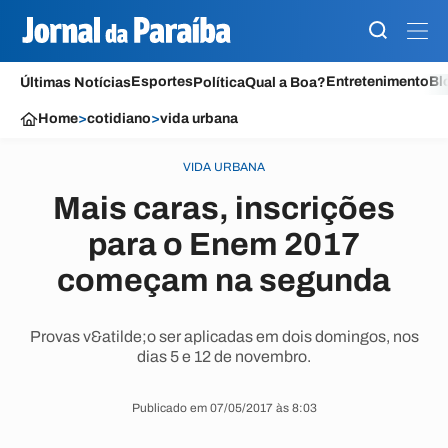
Esportes
Entretenimento
Bl
Últimas Notícias
Política
Qual a Boa?
Home
>
cotidiano
>
vida urbana
VIDA URBANA
Mais caras, inscrições
para o Enem 2017
começam na segunda
Provas v&atilde;o ser aplicadas em dois domingos, nos
dias 5 e 12 de novembro.
Publicado em 07/05/2017 às 8:03