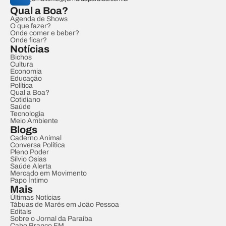
Qual a Boa?
Agenda de Shows
O que fazer?
Onde comer e beber?
Onde ficar?
Notícias
Bichos
Cultura
Economia
Educação
Política
Qual a Boa?
Cotidiano
Saúde
Tecnologia
Meio Ambiente
Blogs
Caderno Animal
Conversa Política
Pleno Poder
Sílvio Osias
Saúde Alerta
Mercado em Movimento
Papo Íntimo
Mais
Últimas Notícias
Tábuas de Marés em João Pessoa
Editais
Sobre o Jornal da Paraíba
Cabo Branco FM