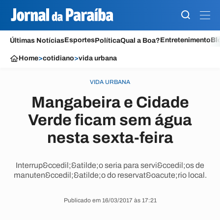
Esportes
Entretenimento
Bl
Últimas Notícias
Política
Qual a Boa?
Home
>
cotidiano
>
vida urbana
VIDA URBANA
Mangabeira e Cidade
Verde ficam sem água
nesta sexta-feira
Interrup&ccedil;&atilde;o seria para servi&ccedil;os de
manuten&ccedil;&atilde;o do reservat&oacute;rio local.
Publicado em 16/03/2017 às 17:21