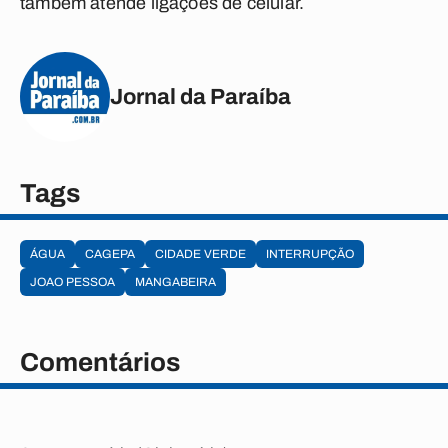
também atende ligações de celular.
Jornal da Paraíba
Tags
ÁGUA
CAGEPA
CIDADE VERDE
INTERRUPÇÃO
JOAO PESSOA
MANGABEIRA
Comentários