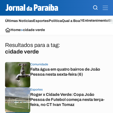
Entretenimento
Bl
Últimas Notícias
Esportes
Política
Qual a Boa?
Home
>
cidade verde
Resultados para a tag:
cidade verde
Comunidade
Falta água em quatro bairros de João
Pessoa nesta sexta-feira (6)
Esportes
Roger x Cidade Verde: Copa João
Pessoa de Futebol começa nesta terça-
feira, no CT Ivan Tomaz