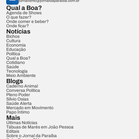
jornalismo@jornaldaparaiba.com.br
Qual a Boa?
Agenda de Shows
O que fazer?
Onde comer e beber?
Onde ficar?
Notícias
Bichos
Cultura
Economia
Educação
Política
Qual a Boa?
Cotidiano
Saúde
Tecnologia
Meio Ambiente
Blogs
Caderno Animal
Conversa Política
Pleno Poder
Sílvio Osias
Saúde Alerta
Mercado em Movimento
Papo Íntimo
Mais
Últimas Notícias
Tábuas de Marés em João Pessoa
Editais
Sobre o Jornal da Paraíba