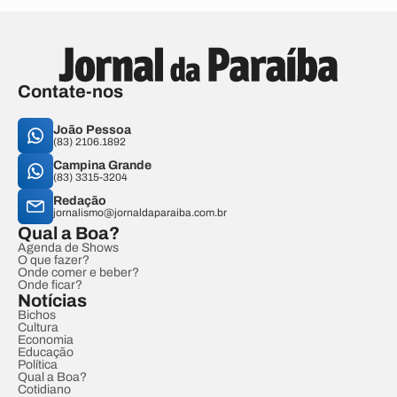
Contate-nos
João Pessoa
(83) 2106.1892
Campina Grande
(83) 3315-3204
Redação
jornalismo@jornaldaparaiba.com.br
Qual a Boa?
Agenda de Shows
O que fazer?
Onde comer e beber?
Onde ficar?
Notícias
Bichos
Cultura
Economia
Educação
Política
Qual a Boa?
Cotidiano