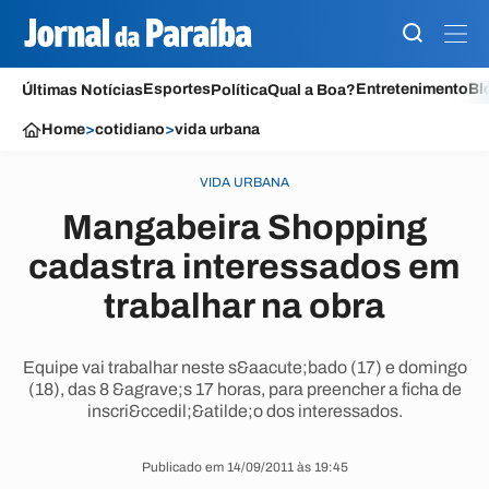
Esportes
Entretenimento
Bl
Últimas Notícias
Política
Qual a Boa?
Home
>
cotidiano
>
vida urbana
VIDA URBANA
Mangabeira Shopping
cadastra interessados em
trabalhar na obra
Equipe vai trabalhar neste s&aacute;bado (17) e domingo
(18), das 8 &agrave;s 17 horas, para preencher a ficha de
inscri&ccedil;&atilde;o dos interessados.
Publicado em 14/09/2011 às 19:45