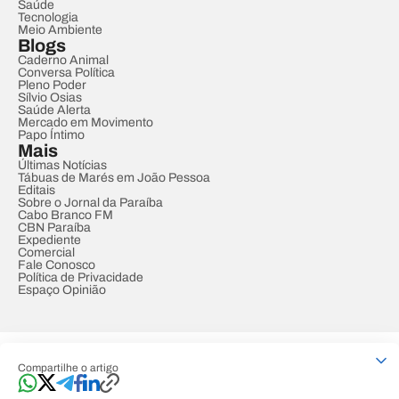
Saúde
Tecnologia
Meio Ambiente
Blogs
Caderno Animal
Conversa Política
Pleno Poder
Sílvio Osias
Saúde Alerta
Mercado em Movimento
Papo Íntimo
Mais
Últimas Notícias
Tábuas de Marés em João Pessoa
Editais
Sobre o Jornal da Paraíba
Cabo Branco FM
CBN Paraíba
Expediente
Comercial
Fale Conosco
Política de Privacidade
Espaço Opinião
© REDE PARAÍBA DE COMUNICAÇÃO
Compartilhe o artigo
Developed by
Designed by