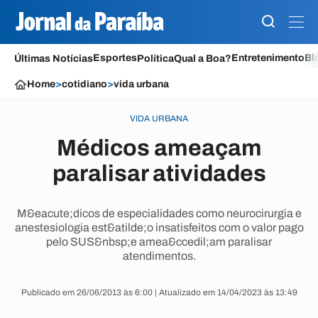
Esportes
Entretenimento
Bl
Últimas Notícias
Política
Qual a Boa?
Home
>
cotidiano
>
vida urbana
VIDA URBANA
Médicos ameaçam
paralisar atividades
M&eacute;dicos de especialidades como neurocirurgia e
anestesiologia est&atilde;o insatisfeitos com o valor pago
pelo SUS&nbsp;e amea&ccedil;am paralisar
atendimentos.
Publicado em 26/06/2013 às 6:00 | Atualizado em 14/04/2023 às 13:49