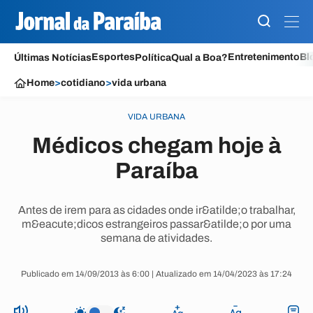
Esportes
Entretenimento
Bl
Últimas Notícias
Política
Qual a Boa?
Home
>
cotidiano
>
vida urbana
VIDA URBANA
Médicos chegam hoje à
Paraíba
Antes de irem para as cidades onde ir&atilde;o trabalhar,
m&eacute;dicos estrangeiros passar&atilde;o por uma
semana de atividades.
Publicado em 14/09/2013 às 6:00 | Atualizado em 14/04/2023 às 17:24