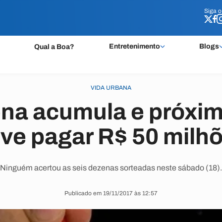
Siga 
Siga 
Entretenimento
Blogs
Qual a Boa?
VIDA URBANA
a acumula e próxim
ve pagar R$ 50 milh
Ninguém acertou as seis dezenas sorteadas neste sábado (18).
Publicado em 19/11/2017 às 12:57