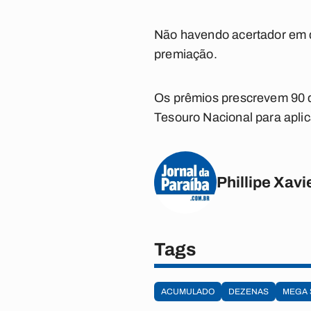
Não havendo acertador em qu
premiação.
Os prêmios prescrevem 90 d
Tesouro Nacional para apli
Phillipe Xavi
Tags
ACUMULADO
DEZENAS
MEGA 