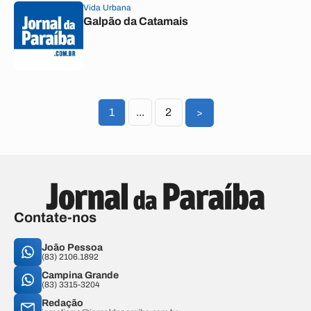
Vida Urbana
Galpão da Catamais
1
...
2
>
Contate-nos
João Pessoa
(83) 2106.1892
Campina Grande
(83) 3315-3204
Redação