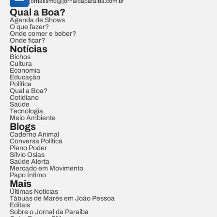
jornalismo@jornaldaparaiba.com.br
Qual a Boa?
Agenda de Shows
O que fazer?
Onde comer e beber?
Onde ficar?
Notícias
Bichos
Cultura
Economia
Educação
Política
Qual a Boa?
Cotidiano
Saúde
Tecnologia
Meio Ambiente
Blogs
Caderno Animal
Conversa Política
Pleno Poder
Sílvio Osias
Saúde Alerta
Mercado em Movimento
Papo Íntimo
Mais
Últimas Notícias
Tábuas de Marés em João Pessoa
Editais
Sobre o Jornal da Paraíba