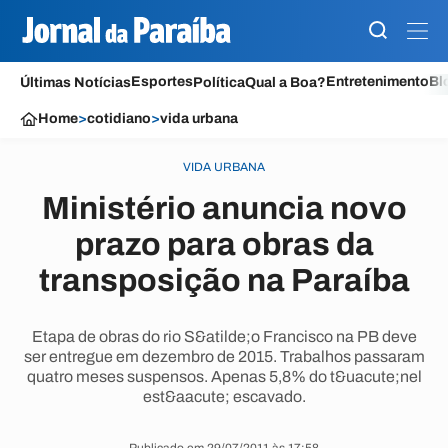
Esportes
Entretenimento
Bl
Últimas Notícias
Política
Qual a Boa?
Home
>
cotidiano
>
vida urbana
VIDA URBANA
Ministério anuncia novo
prazo para obras da
transposição na Paraíba
Etapa de obras do rio S&atilde;o Francisco na PB deve
ser entregue em dezembro de 2015. Trabalhos passaram
quatro meses suspensos. Apenas 5,8% do t&uacute;nel
est&aacute; escavado.