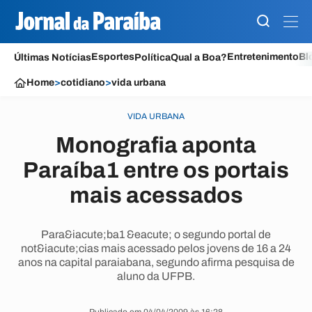
Esportes
Entretenimento
Bl
Últimas Notícias
Política
Qual a Boa?
Home
>
cotidiano
>
vida urbana
VIDA URBANA
Monografia aponta
Paraíba1 entre os portais
mais acessados
Para&iacute;ba1 &eacute; o segundo portal de
not&iacute;cias mais acessado pelos jovens de 16 a 24
anos na capital paraiabana, segundo afirma pesquisa de
aluno da UFPB.