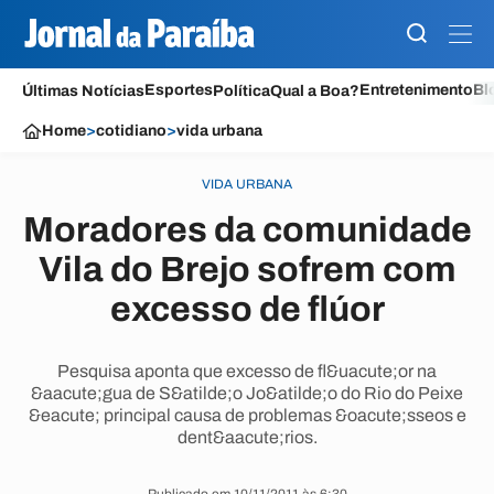
Esportes
Entretenimento
Bl
Últimas Notícias
Política
Qual a Boa?
Home
>
cotidiano
>
vida urbana
VIDA URBANA
Moradores da comunidade
Vila do Brejo sofrem com
excesso de flúor
Pesquisa aponta que excesso de fl&uacute;or na
&aacute;gua de S&atilde;o Jo&atilde;o do Rio do Peixe
&eacute; principal causa de problemas &oacute;sseos e
dent&aacute;rios.