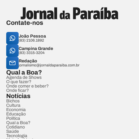
Contate-nos
João Pessoa
(83) 2106.1892
Campina Grande
(83) 3315-3204
Redação
jornalismo@jornaldaparaiba.com.br
Qual a Boa?
Agenda de Shows
O que fazer?
Onde comer e beber?
Onde ficar?
Notícias
Bichos
Cultura
Economia
Educação
Política
Qual a Boa?
Cotidiano
Saúde
Tecnologia