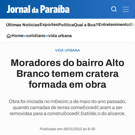
Esportes
Entretenimento
Bl
Últimas Notícias
Política
Qual a Boa?
Home
>
cotidiano
>
vida urbana
VIDA URBANA
Moradores do bairro Alto
Branco temem cratera
formada em obra
Obra foi iniciada no m&ecirc;s de maio do ano passado,
quando camadas de terras come&ccedil;aram a ser
removidas para a constru&ccedil;&atilde;o do alicerce.
Publicado em 26/01/2012 às 8:00