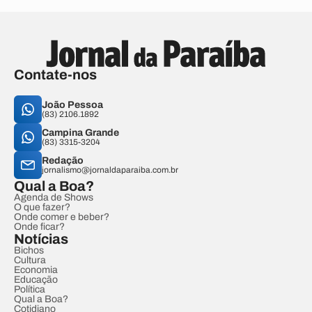
Contate-nos
João Pessoa
(83) 2106.1892
Campina Grande
(83) 3315-3204
Redação
jornalismo@jornaldaparaiba.com.br
Qual a Boa?
Agenda de Shows
O que fazer?
Onde comer e beber?
Onde ficar?
Notícias
Bichos
Cultura
Economia
Educação
Política
Qual a Boa?
Cotidiano