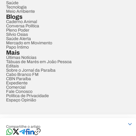
Saúde
Tecnologia
Meio Ambiente
Blogs
Caderno Animal
Conversa Política
Pleno Poder
Sílvio Osias
Saúde Alerta
Mercado em Movimento
Papo Íntimo
Mais
Últimas Notícias
Tábuas de Marés em João Pessoa
Editais
Sobre o Jornal da Paraíba
Cabo Branco FM
CBN Paraíba
Expediente
Comercial
Fale Conosco
Política de Privacidade
Espaço Opinião
© REDE PARAÍBA DE COMUNICAÇÃO
Compartilhe o artigo
Developed by
Designed by