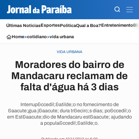
Esportes
Entretenimento
Bl
Últimas Notícias
Política
Qual a Boa?
Home
>
cotidiano
>
vida urbana
VIDA URBANA
Moradores do bairro de
Mandacaru reclamam de
falta d'água há 3 dias
Interrup&ccedil;&atilde;o no fornecimento de
&aacute;gua j&aacute; dura tr&ecirc;s dias; po&ccedil;o
em Est&aacute;dio de Mandacaru est&aacute; ajudando
a popula&ccedil;&atilde;o.