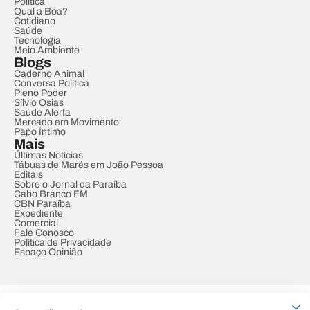
Política
Qual a Boa?
Cotidiano
Saúde
Tecnologia
Meio Ambiente
Blogs
Caderno Animal
Conversa Política
Pleno Poder
Sílvio Osias
Saúde Alerta
Mercado em Movimento
Papo Íntimo
Mais
Últimas Notícias
Tábuas de Marés em João Pessoa
Editais
Sobre o Jornal da Paraíba
Cabo Branco FM
CBN Paraíba
Expediente
Comercial
Fale Conosco
Política de Privacidade
Espaço Opinião
© REDE PARAÍBA DE COMUNICAÇÃO