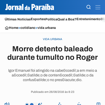
Esportes
Entretenimento
Bl
Últimas Notícias
Política
Qual a Boa?
Home
>
cotidiano
>
vida urbana
VIDA URBANA
Morre detento baleado
durante tumulto no Roger
Igor Emanuel foi atingido na cabe&ccedil;a em meio a
a&ccedil;&atilde;o de conten&ccedil;&atilde;o da
confus&atilde;o no pres&iacute;dio.
Publicado em 26/08/2016 às 8:23