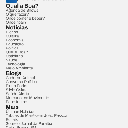
Qual a Boa?
Agenda de Shows
O que fazer?
Onde comer e beber?
Onde ficar?
Notícias
Bichos
Cultura
Economia
Educação
Política
Qual a Boa?
Cotidiano
Saúde
Tecnologia
Meio Ambiente
Blogs
Caderno Animal
Conversa Política
Pleno Poder
Sílvio Osias
Saúde Alerta
Mercado em Movimento
Papo Íntimo
Mais
Últimas Notícias
Tábuas de Marés em João Pessoa
Editais
Sobre o Jornal da Paraíba
Cabo Branco FM