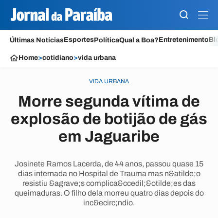
Esportes
Entretenimento
Bl
Últimas Notícias
Política
Qual a Boa?
Home
>
cotidiano
>
vida urbana
VIDA URBANA
Morre segunda vítima de
explosão de botijão de gás
em Jaguaribe
Josinete Ramos Lacerda, de 44 anos, passou quase 15
dias internada no Hospital de Trauma mas n&atilde;o
resistiu &agrave;s complica&ccedil;&otilde;es das
queimaduras. O filho dela morreu quatro dias depois do
inc&ecirc;ndio.