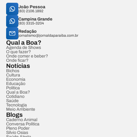
João Pessoa
(83) 2106.1892
Campina Grande
(83) 3315-3204
Redação
jornalismo@jornaldaparaiba.com.br
Qual a Boa?
Agenda de Shows
O que fazer?
Onde comer e beber?
Onde ficar?
Notícias
Bichos
Cultura
Economia
Educação
Política
Qual a Boa?
Cotidiano
Saúde
Tecnologia
Meio Ambiente
Blogs
Caderno Animal
Conversa Política
Pleno Poder
Sílvio Osias
Saúde Alerta