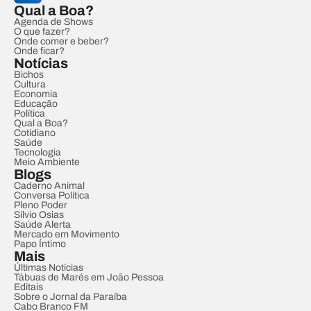
Qual a Boa?
Agenda de Shows
O que fazer?
Onde comer e beber?
Onde ficar?
Notícias
Bichos
Cultura
Economia
Educação
Política
Qual a Boa?
Cotidiano
Saúde
Tecnologia
Meio Ambiente
Blogs
Caderno Animal
Conversa Política
Pleno Poder
Sílvio Osias
Saúde Alerta
Mercado em Movimento
Papo Íntimo
Mais
Últimas Notícias
Tábuas de Marés em João Pessoa
Editais
Sobre o Jornal da Paraíba
Cabo Branco FM